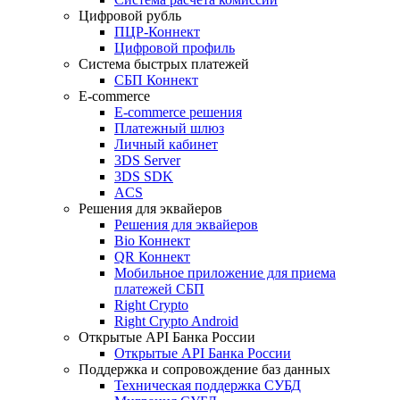
Цифровой рубль
ПЦР-Коннект
Цифровой профиль
Система быстрых платежей
СБП Коннект
E-commerce
E-commerce решения
Платежный шлюз
Личный кабинет
3DS Server
3DS SDK
ACS
Решения для эквайеров
Решения для эквайеров
Bio Коннект
QR Коннект
Мобильное приложение для приема
платежей СБП
Right Crypto
Right Crypto Android
Открытые API Банка России
Открытые API Банка России
Поддержка и сопровождение баз данных
Техническая поддержка СУБД