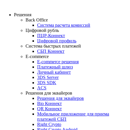
Решения
Back Office
Система расчета комиссий
Цифровой рубль
ПЦР-Коннект
Цифровой профиль
Система быстрых платежей
СБП Коннект
E-commerce
E-commerce решения
Платежный шлюз
Личный кабинет
3DS Server
3DS SDK
ACS
Решения для эквайеров
Решения для эквайеров
Bio Коннект
QR Коннект
Мобильное приложение для приема
платежей СБП
Right Crypto
Right Crypto Android