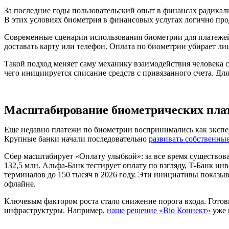
За последние годы пользовательский опыт в финансах радикал
В этих условиях биометрия в финансовых услугах логично про
Современные сценарии использования биометрии для платежей 
доставать карту или телефон. Оплата по биометрии убирает л
Такой подход меняет саму механику взаимодействия человека с
чего инициируется списание средств с привязанного счета. Для
Масштабирование биометрических плат
Еще недавно платежи по биометрии воспринимались как экспе
Крупные банки начали последовательно
развивать собственны
Сбер масштабирует «Оплату улыбкой»: за все время существован
132,5 млн. Альфа-Банк тестирует оплату по взгляду, Т-Банк и
терминалов до 150 тысяч в 2026 году. Эти инициативы показыв
офлайне.
Ключевым фактором роста стало снижение порога входа. Готов
инфраструктуры. Например,
наше решение «Bio Коннект»
уже 