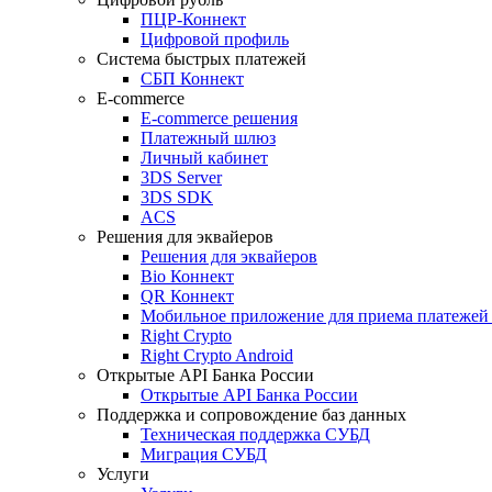
ПЦР-Коннект
Цифровой профиль
Система быстрых платежей
СБП Коннект
E-commerce
E-commerce решения
Платежный шлюз
Личный кабинет
3DS Server
3DS SDK
ACS
Решения для эквайеров
Решения для эквайеров
Bio Коннект
QR Коннект
Мобильное приложение для приема платеже
Right Crypto
Right Crypto Android
Открытые API Банка России
Открытые API Банка России
Поддержка и сопровождение баз данных
Техническая поддержка СУБД
Миграция СУБД
Услуги