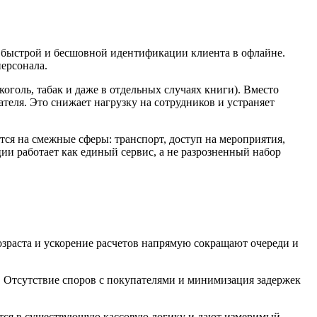
у быстрой и бесшовной идентификации клиента в офлайне.
ерсонала.
голь, табак и даже в отдельных случаях книги). Вместо
еля. Это снижает нагрузку на сотрудников и устраняет
тся на смежные сферы: транспорт, доступ на мероприятия,
и работает как единый сервис, а не разрозненный набор
зраста и ускорение расчетов напрямую сокращают очереди и
 Отсутствие споров с покупателями и минимизация задержек
аются в существующую кассовую логику и дают измеримый