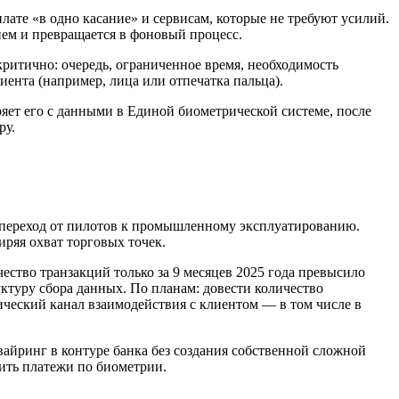
ате «в одно касание» и сервисам, которые не требуют усилий.
ием и превращается в фоновый процесс.
ритично: очередь, ограниченное время, необходимость
ента (например, лица или отпечатка пальца).
ряет его с данными в Единой биометрической системе, после
ру.
 переход от пилотов к промышленному эксплуатированию.
иряя охват торговых точек.
ество транзакций только за 9 месяцев 2025 года превысило
уктуру сбора данных. По планам: довести количество
ический канал взаимодействия с клиентом — в том числе в
айринг в контуре банка без создания собственной сложной
ить платежи по биометрии.