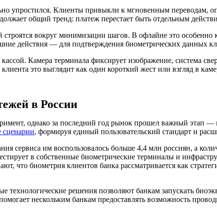
ьно упростился. Клиенты привыкли к мгновенным переводам, опл
должает общий тренд: платеж перестает быть отдельным действ
строятся вокруг минимизации шагов. В офлайне это особенно к
ишние действия — для подтверждения биометрических данных кли
 кассой. Камера терминала фиксирует изображение, система све
 клиента это выглядит как один короткий жест или взгляд в каме
ежей в России
римент, однако за последний год рынок прошел важный этап —
е сценарии
, формируя единый пользовательский стандарт и расш
ия сервиса им воспользовалось больше 4,4 млн россиян, а колич
нвестирует в собственные биометрические терминалы и инфрастр
ают, что биометрия клиентов банка рассматривается как стратег
ые технологические решения позволяют банкам запускать биоэкв
помогает нескольким банкам предоставлять возможность провод