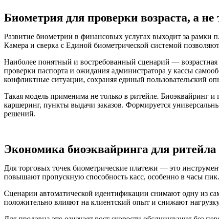
Биометрия для проверки возраста, а не
Развитие биометрии в финансовых услугах выходит за рамки 
Камера и сверка с Единой биометрической системой позволяют
Наиболее понятный и востребованный сценарий — возрастная ве
проверки паспорта и ожидания администратора у кассы самооб
конфликтные ситуации, сохраняя единый пользовательский оп
Такая модель применима не только в ритейле. Биоэквайринг и
каршеринг, пункты выдачи заказов. Формируется универсальны
решений.
Экономика биоэквайринга для ритейла
Для торговых точек биометрические платежи — это инструмен
повышают пропускную способность касс, особенно в часы пик
Сценарии автоматической идентификации снимают одну из сам
положительно влияют на клиентский опыт и снижают нагрузку
Для продавца это означает рост скорости обслуживания без п