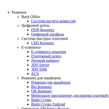
Решения
Back Office
Система расчета комиссий
Цифровой рубль
ПЦР-Коннект
Цифровой профиль
Система быстрых платежей
СБП Коннект
E-commerce
E-commerce решения
Платежный шлюз
Личный кабинет
3DS Server
3DS SDK
ACS
Решения для эквайеров
Решения для эквайеров
Bio Коннект
QR Коннект
Мобильное приложение для приема платеже
Right Crypto
Right Crypto Android
Открытые API Банка России