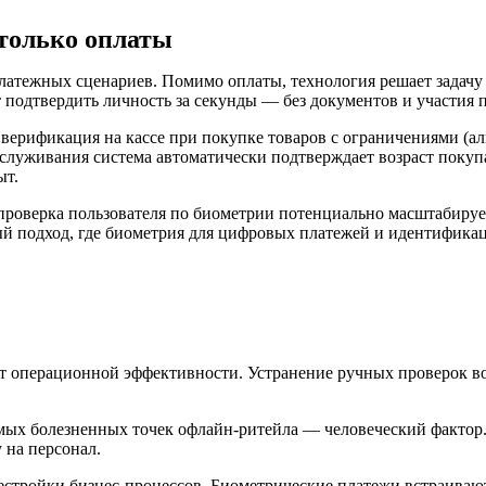
 только оплаты
платежных сценариев. Помимо оплаты, технология решает задач
 подтвердить личность за секунды — без документов и участия п
рификация на кассе при покупке товаров с ограничениями (алко
служивания система автоматически подтверждает возраст покупат
ыт.
 проверка пользователя по биометрии потенциально масштабируе
й подход, где биометрия для цифровых платежей и идентификаци
т операционной эффективности. Устранение ручных проверок во
.
ых болезненных точек офлайн-ритейла — человеческий фактор.
 на персонал.
ерестройки бизнес-процессов. Биометрическиe платежи встраив