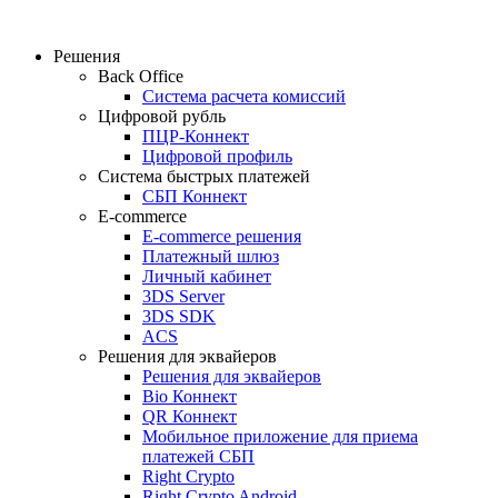
Решения
Back Office
Система расчета комиссий
Цифровой рубль
ПЦР-Коннект
Цифровой профиль
Система быстрых платежей
СБП Коннект
E-commerce
E-commerce решения
Платежный шлюз
Личный кабинет
3DS Server
3DS SDK
ACS
Решения для эквайеров
Решения для эквайеров
Bio Коннект
QR Коннект
Мобильное приложение для приема
платежей СБП
Right Crypto
Right Crypto Android