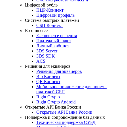
Цифровой рубль
ПЦР-Коннект
Цифровой профиль
Система быстрых платежей
СБП Коннект
E-commerce
E-commerce решения
Платежный шлюз
Личный кабинет
3DS Server
3DS SDK
ACS
Решения для эквайеров
Решения для эквайеров
Bio Коннект
QR Коннект
Мобильное приложение для приема
платежей СБП
Right Crypto
Right Crypto Android
Открытые API Банка России
Открытые API Банка России
Поддержка и сопровождение баз данных
Техническая поддержка СУБД