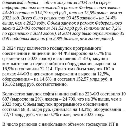
банковской сферах — объем закупок за 2024 год в сфере
информационных технологий в рамках Федерального закона
44-ФЗ составил 314,19 млрд руб., что на 13,5% выше, чем за
2023 год. Всего было размещено 93 455 закупок – на 14,4%
выше, чем в 2023 году. Объем закупок в рамках Федерального
закона 223-ФЗ составил 141,52 млрд руб. (снижение на 7,2%
по сравнению с 2023 годом). В 2024 году было опубликовано 35
059 подобных закупок (на 2,8% больше, чем годом ранее).
В 2024 году количество госзакупок программного
обеспечения и лицензий по 44-ФЗ выросло на 6,7% (по
сравнению с 2023 годом) и составило 21 495; закупки
компьютеров и периферийного оборудования выросли на
16,9% и составили 72 114. При этом объем закупок ПО в
рамках 44-ФЗ в денежном выражении вырос на 12,5%,
оборудования – на 14,6%, и составил 152,57 млрд руб. и
161,62 млрд руб. соответственно.
Количество закупок софта и лицензий по 223-ФЗ составило 10
687 (выросло на 2%), железа
–
24 709, что на 3% выше, чем в
2023 году. Объем закупок программного обеспечения
составил 68,81 млрд руб. (снизился на 13,3%), оборудования
–
72,71 млрд руб., что на 0,7% ниже, чем в 2023 году.
В число регионов с наибольшим объемом госзакупок ИТ в