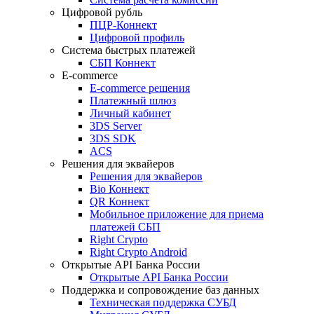
Цифровой рубль
ПЦР-Коннект
Цифровой профиль
Система быстрых платежей
СБП Коннект
E-commerce
E-commerce решения
Платежный шлюз
Личный кабинет
3DS Server
3DS SDK
ACS
Решения для эквайеров
Решения для эквайеров
Bio Коннект
QR Коннект
Мобильное приложение для приема
платежей СБП
Right Crypto
Right Crypto Android
Открытые API Банка России
Открытые API Банка России
Поддержка и сопровождение баз данных
Техническая поддержка СУБД