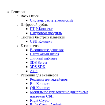
Решения
Back Office
Система расчета комиссий
Цифровой рубль
ПЦР-Коннект
Цифровой профиль
Система быстрых платежей
СБП Коннект
E-commerce
E-commerce решения
Платежный шлюз
Личный кабинет
3DS Server
3DS SDK
ACS
Решения для эквайеров
Решения для эквайеров
Bio Коннект
QR Коннект
Мобильное приложение для приема
платежей СБП
Right Crypto
Right Crypto Android