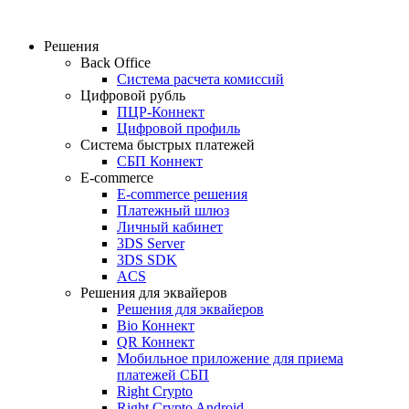
Решения
Back Office
Система расчета комиссий
Цифровой рубль
ПЦР-Коннект
Цифровой профиль
Система быстрых платежей
СБП Коннект
E-commerce
E-commerce решения
Платежный шлюз
Личный кабинет
3DS Server
3DS SDK
ACS
Решения для эквайеров
Решения для эквайеров
Bio Коннект
QR Коннект
Мобильное приложение для приема
платежей СБП
Right Crypto
Right Crypto Android