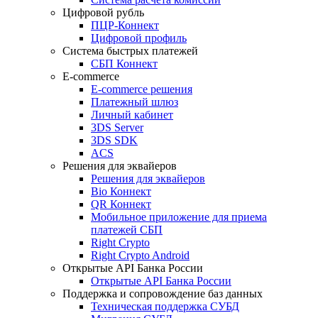
Цифровой рубль
ПЦР-Коннект
Цифровой профиль
Система быстрых платежей
СБП Коннект
E-commerce
E-commerce решения
Платежный шлюз
Личный кабинет
3DS Server
3DS SDK
ACS
Решения для эквайеров
Решения для эквайеров
Bio Коннект
QR Коннект
Мобильное приложение для приема
платежей СБП
Right Crypto
Right Crypto Android
Открытые API Банка России
Открытые API Банка России
Поддержка и сопровождение баз данных
Техническая поддержка СУБД