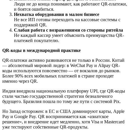
Люди не до конца понимают, как работают QR-платежи,
и боятся ошибиться.
Нехватка оборудования в малом бизнесе
Не все ИП готовы переходить на кассовые системы с
поддержкой QR.
Слабая работа с возражениями со стороны ритейла
Не каждый кассир умеет объяснить преимущества QR-
платежей покупателю.
QR-коды в международной практике
QR-платежи активно развиваются не только в России. Китай
— абсолютный мировой лидер: в WeChat Pay и Alipay QR-
коды используются повсеместно — от вокзалов до рынков.
Более 90% всех мобильных платежей в стране проходят
именно через QR.
Индия внедрила национальную платформу UPI, где QR-коды
стали частью государственной стратегии безналичного
будущего. Бразилия пошла по тому же пути с системой Pix.
Но Запад осторожен: в ЕС и США доминируют карты, Apple
Pay и Google Pay. QR воспринимается как «азиатское
решение», и внедрение идет медленно, хотя Visa и Mastercard
уже тестируют собственные QR-продукты.