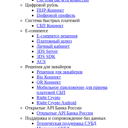
Цифровой рубль
ПЦР-Коннект
Цифровой профиль
Система быстрых платежей
СБП Коннект
E-commerce
E-commerce решения
Платежный шлюз
Личный кабинет
3DS Server
3DS SDK
ACS
Решения для эквайеров
Решения для эквайеров
Bio Коннект
QR Коннект
Мобильное приложение для приема
платежей СБП
Right Crypto
Right Crypto Android
Открытые API Банка России
Открытые API Банка России
Поддержка и сопровождение баз данных
Техническая поддержка СУБД