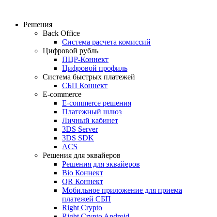
Решения
Back Office
Система расчета комиссий
Цифровой рубль
ПЦР-Коннект
Цифровой профиль
Система быстрых платежей
СБП Коннект
E-commerce
E-commerce решения
Платежный шлюз
Личный кабинет
3DS Server
3DS SDK
ACS
Решения для эквайеров
Решения для эквайеров
Bio Коннект
QR Коннект
Мобильное приложение для приема
платежей СБП
Right Crypto
Right Crypto Android