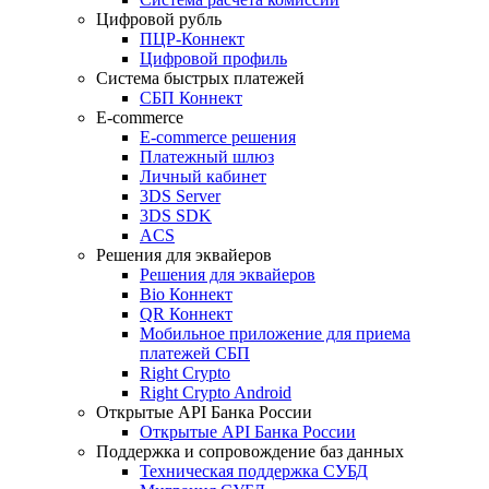
Цифровой рубль
ПЦР-Коннект
Цифровой профиль
Система быстрых платежей
СБП Коннект
E-commerce
E-commerce решения
Платежный шлюз
Личный кабинет
3DS Server
3DS SDK
ACS
Решения для эквайеров
Решения для эквайеров
Bio Коннект
QR Коннект
Мобильное приложение для приема
платежей СБП
Right Crypto
Right Crypto Android
Открытые API Банка России
Открытые API Банка России
Поддержка и сопровождение баз данных
Техническая поддержка СУБД