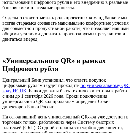
использования цифрового рубля к его внедрению в реальные
банковские и платежные процессы.
Отдельно стоит отметить роль проектных команд банков: мы
всегда стараемся создавать максимально комфортные условия
для совместной продуктивной работы, что позволяет нашими
общими усилиями достигать прогнозируемых результатов и
двигаться вперед.
«Универсального QR» в рамках
Цифрового рубля
Центральный Банк установил, что оплата покупок
цифровыми рублями будет проходить
по универсальному QR-
коду НСПК
. Банки должны быть технически готовы к работе
с ним до 1 сентября 2026 года. Сроки подключения
универсального QR-код продавцам определит Совет
директоров Банка России.
На сегодняшний день универсальный QR-код уже доступен в
торговых точках, работающих через Систему быстрых
платежей (СБП). С одной стороны это удобно для клиента,
поскольку платежный сценарий с момента внедрения