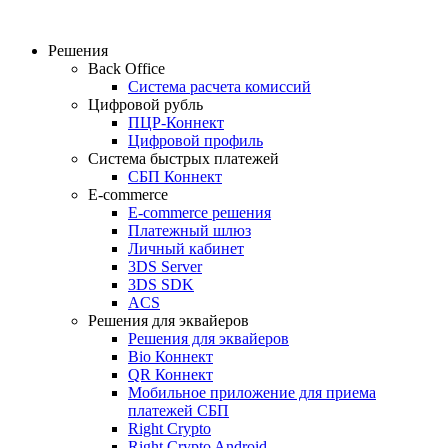
Решения
Back Office
Система расчета комиссий
Цифровой рубль
ПЦР-Коннект
Цифровой профиль
Система быстрых платежей
СБП Коннект
E-commerce
E-commerce решения
Платежный шлюз
Личный кабинет
3DS Server
3DS SDK
ACS
Решения для эквайеров
Решения для эквайеров
Bio Коннект
QR Коннект
Мобильное приложение для приема
платежей СБП
Right Crypto
Right Crypto Android