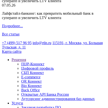
07.05.26
Лайфстайл-банкинг: как превратить мобильный банк в
суперапп и увеличить LTV клиента
Подробнее...
Все статьи
+7 (499) 517 96 95
info@rtln.ru
115191, г. Москва, ул. Большая
Тульская, д. 11
Карта сайта
Решения
ПЦР-Коннект
Цифровой профиль
СБП Коннект
E-commerce
QR Коннект
Bio Коннект
Back Office
Открытые API Банка России
Аутсорсинг администрирования баз данных
Услуги
Заказная разработка ПО