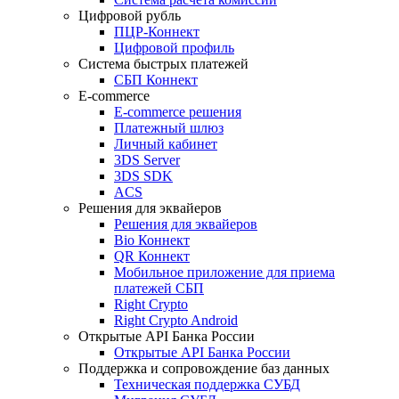
Цифровой рубль
ПЦР-Коннект
Цифровой профиль
Система быстрых платежей
СБП Коннект
E-commerce
E-commerce решения
Платежный шлюз
Личный кабинет
3DS Server
3DS SDK
ACS
Решения для эквайеров
Решения для эквайеров
Bio Коннект
QR Коннект
Мобильное приложение для приема
платежей СБП
Right Crypto
Right Crypto Android
Открытые API Банка России
Открытые API Банка России
Поддержка и сопровождение баз данных
Техническая поддержка СУБД