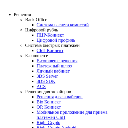
Решения
Back Office
Система расчета комиссий
Цифровой рубль
ПЦР-Коннект
Цифровой профиль
Система быстрых платежей
СБП Коннект
E-commerce
E-commerce решения
Платежный шлюз
Личный кабинет
3DS Server
3DS SDK
ACS
Решения для эквайеров
Решения для эквайеров
Bio Коннект
QR Коннект
Мобильное приложение для приема
платежей СБП
Right Crypto
Right Crypto Android