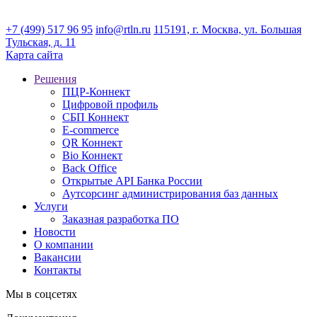
+7 (499) 517 96 95
info@rtln.ru
115191, г. Москва, ул. Большая
Тульская, д. 11
Карта сайта
Решения
ПЦР-Коннект
Цифровой профиль
СБП Коннект
E-commerce
QR Коннект
Bio Коннект
Back Office
Открытые API Банка России
Аутсорсинг администрирования баз данных
Услуги
Заказная разработка ПО
Новости
О компании
Вакансии
Контакты
Мы в соцсетях